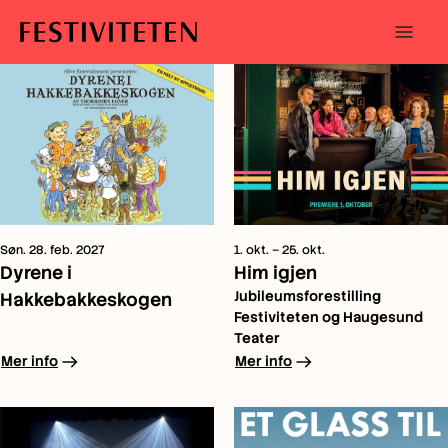
menu
Åpne/l
meny
Hopp
Hopp
til
til
innhold
navigasjon
Søn. 28. feb. 2027
1. okt. – 25. okt.
Dyrene i
Him igjen
Jubileumsforestilling
Hakkebakkeskogen
Festiviteten og Haugesund
Teater
arrow_right_alt
arrow_right_alt
Mer info
Mer info