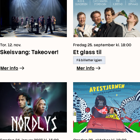
Tor. 12. nov.
Fredag 25. september kl. 18:00
Skeisvang: Takeover!
Et glass til
Få billetter igjen
arrow_right_alt
arrow_right_alt
Mer info
Mer info