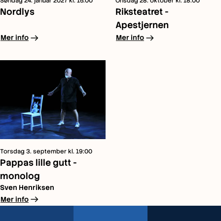
Søndag 24. januar 2027 kl. 15:00
Onsdag 28. oktober kl. 18:00
Nordlys
Riksteatret -
Apestjernen
arrow_right_alt
arrow_right_alt
Mer info
Mer info
Torsdag 3. september kl. 19:00
Pappas lille gutt -
monolog
Sven Henriksen
arrow_right_alt
Mer info