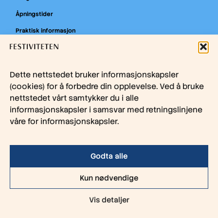
Åpningstider
Praktisk informasjon
Billettkontoret
Tilgjenglighet
Dette nettstedet bruker informasjonskapsler
Utleie
(cookies) for å forbedre din opplevelse. Ved å bruke
nettstedet vårt samtykker du i alle
Teknisk
informasjonskapsler i samsvar med retningslinjene
Om Festiviteten
våre for informasjonskapsler.
Kjøp gavekort
Nyhetsbrev
Godta alle
Kun nødvendige
Personvern
Cookies
Vis detaljer
© 2026 Festiviteten. Nettside og design av
Breakfast