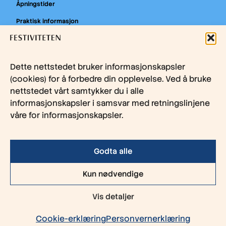
Åpningstider
Praktisk informasjon
Billettkontoret
Tilgjenglighet
Dette nettstedet bruker informasjonskapsler
Utleie
(cookies) for å forbedre din opplevelse. Ved å bruke
Teknisk
nettstedet vårt samtykker du i alle
informasjonskapsler i samsvar med retningslinjene
Om Festiviteten
våre for informasjonskapsler.
Kjøp gavekort
Nyhetsbrev
Godta alle
Kun nødvendige
Personvern
Cookies
Vis detaljer
© 2026 Festiviteten. Nettside og design av
Breakfast
Cookie-erklæring
Personvernerklæring