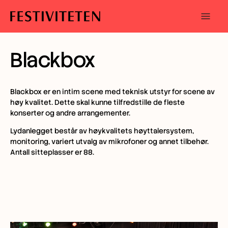
menu
Åpne/l
meny
Hopp
Hopp
til
til
Blackbox
innhold
navigasjon
Blackbox er en intim scene med teknisk utstyr for scene av
høy kvalitet. Dette skal kunne tilfredstille de fleste
konserter og andre arrangementer.
Lydanlegget består av høykvalitets høyttalersystem,
monitoring, variert utvalg av mikrofoner og annet tilbehør.
Antall sitteplasser er 88.